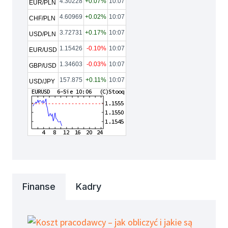
4.30228
+0.07%
10:07
EUR/PLN
4.60969
+0.02%
10:07
CHF/PLN
3.72731
+0.17%
10:07
USD/PLN
1.15426
-0.10%
10:07
EUR/USD
1.34603
-0.03%
10:07
GBP/USD
157.875
+0.11%
10:07
USD/JPY
Finanse
Kadry