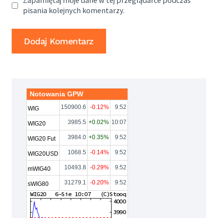
Zapamiętaj moje dane w tej przeglądarce podczas
pisania kolejnych komentarzy.
Notowania GPW
150900.6
-0.12%
9:52
WIG
3985.5
+0.02%
10:07
WIG20
3984.0
+0.35%
9:52
WIG20 Fut
1068.5
-0.14%
9:52
WIG20USD
10493.8
-0.29%
9:52
mWIG40
31279.1
-0.20%
9:52
sWIG80