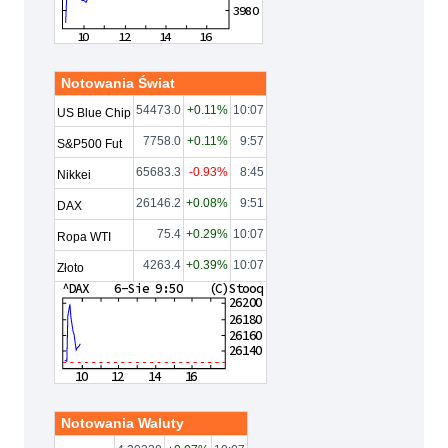
Notowania Świat
54473.0
+0.11%
10:07
US Blue Chip
7758.0
+0.11%
9:57
S&P500 Fut
65683.3
-0.93%
8:45
Nikkei
26146.2
+0.08%
9:51
DAX
75.4
+0.29%
10:07
Ropa WTI
4263.4
+0.39%
10:07
Złoto
Notowania Waluty