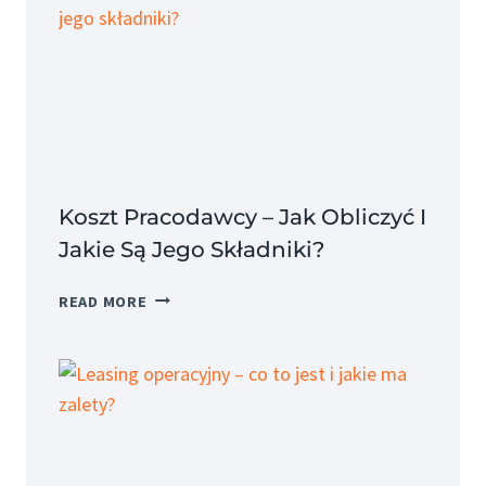
Koszt Pracodawcy – Jak Obliczyć I
Jakie Są Jego Składniki?
KOSZT
READ MORE
PRACODAWCY
–
JAK
OBLICZYĆ
I
JAKIE
SĄ