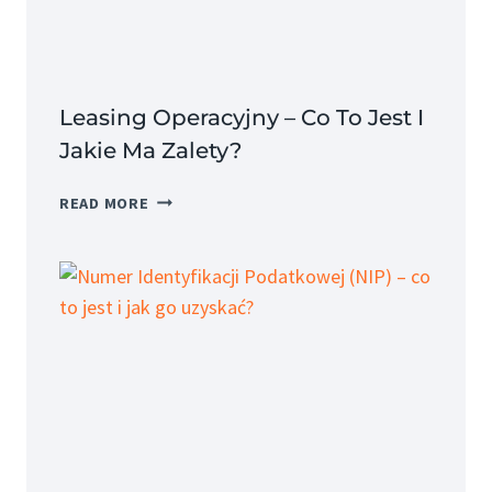
JEGO
SKŁADNIKI?
Leasing Operacyjny – Co To Jest I
Jakie Ma Zalety?
LEASING
READ MORE
OPERACYJNY
–
CO
TO
JEST
I
JAKIE
MA
ZALETY?