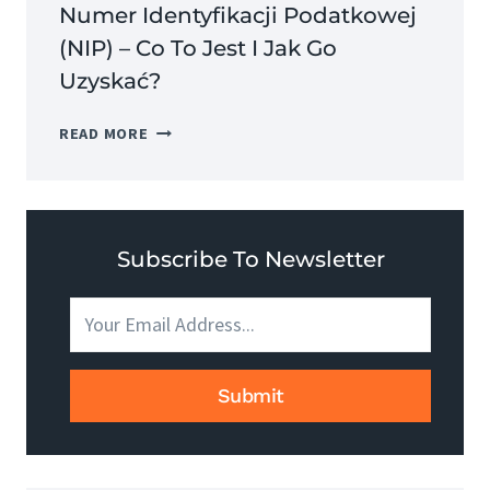
Numer Identyfikacji Podatkowej
(NIP) – Co To Jest I Jak Go
Uzyskać?
NUMER
READ MORE
IDENTYFIKACJI
PODATKOWEJ
(NIP)
–
CO
Subscribe To Newsletter
TO
JEST
I
JAK
GO
Submit
UZYSKAĆ?