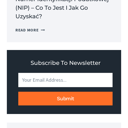
(NIP) – Co To Jest I Jak Go
Uzyskać?
NUMER
READ MORE
IDENTYFIKACJI
PODATKOWEJ
(NIP)
–
CO
Subscribe To Newsletter
TO
JEST
I
JAK
GO
Submit
UZYSKAĆ?