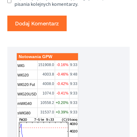
pisania kolejnych komentarzy.
Notowania GPW
151908.0
-0.16%
9:33
WIG
4003.8
-0.46%
9:48
WIG20
4008.0
-0.42%
9:33
WIG20 Fut
1074.0
-0.41%
9:33
WIG20USD
10558.2
+0.20%
9:33
mWIG40
31537.0
+0.39%
9:33
sWIG80