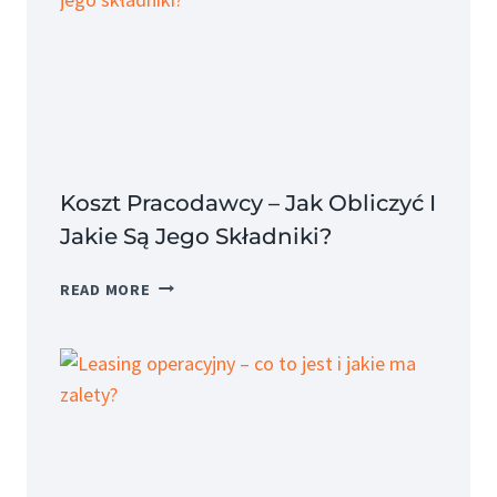
Koszt Pracodawcy – Jak Obliczyć I
Jakie Są Jego Składniki?
KOSZT
READ MORE
PRACODAWCY
–
JAK
OBLICZYĆ
I
JAKIE
SĄ
JEGO