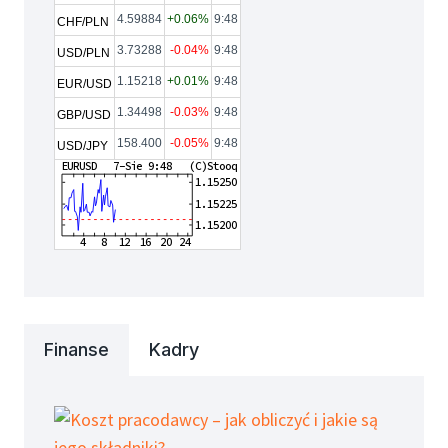
4.59884
+0.06%
9:48
CHF/PLN
3.73288
-0.04%
9:48
USD/PLN
1.15218
+0.01%
9:48
EUR/USD
1.34498
-0.03%
9:48
GBP/USD
158.400
-0.05%
9:48
USD/JPY
Finanse
Kadry