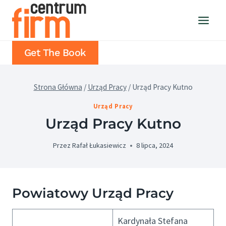
Przejdź
do
treści
Get The Book
Strona Główna
/
Urząd Pracy
/
Urząd Pracy Kutno
Urząd Pracy
Urząd Pracy Kutno
Przez
Rafał Łukasiewicz
8 lipca, 2024
Powiatowy Urząd Pracy
Kardynała Stefana