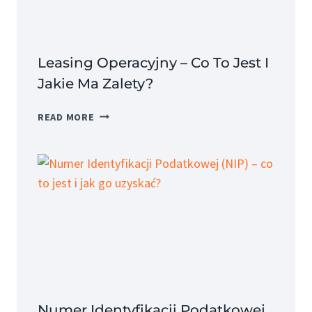
SKŁADNIKI?
Leasing Operacyjny – Co To Jest I
Jakie Ma Zalety?
LEASING
READ MORE
OPERACYJNY
–
CO
TO
JEST
I
JAKIE
MA
ZALETY?
Numer Identyfikacji Podatkowej