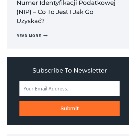
Numer Identyfikacji Podatkowej
(NIP) – Co To Jest I Jak Go
Uzyskać?
NUMER
READ MORE
IDENTYFIKACJI
PODATKOWEJ
(NIP)
–
CO
Subscribe To Newsletter
TO
JEST
I
JAK
GO
Submit
UZYSKAĆ?