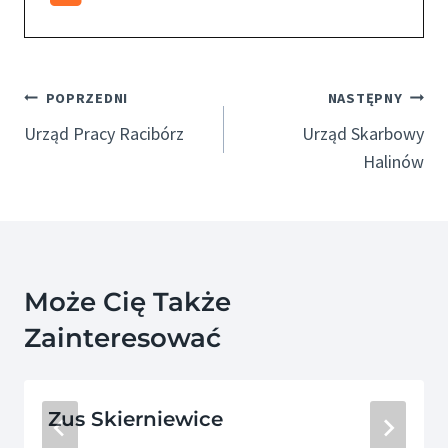
Nawigacja
POPRZEDNI
NASTĘPNY
Wpisu
Urząd Pracy Racibórz
Urząd Skarbowy
Halinów
Może Cię Także
Zainteresować
Zus Skierniewice