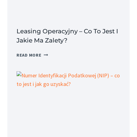
JEGO
SKŁADNIKI?
Leasing Operacyjny – Co To Jest I
Jakie Ma Zalety?
LEASING
READ MORE
OPERACYJNY
–
CO
TO
JEST
I
JAKIE
MA
ZALETY?