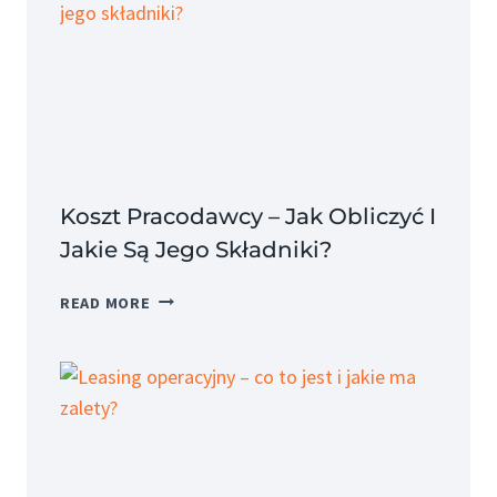
Koszt Pracodawcy – Jak Obliczyć I
Jakie Są Jego Składniki?
KOSZT
READ MORE
PRACODAWCY
–
JAK
OBLICZYĆ
I
JAKIE
SĄ