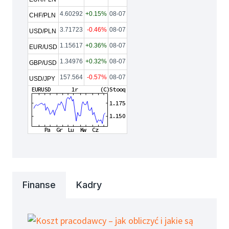
4.60292
+0.15%
08-07
CHF/PLN
3.71723
-0.46%
08-07
USD/PLN
1.15617
+0.36%
08-07
EUR/USD
1.34976
+0.32%
08-07
GBP/USD
157.564
-0.57%
08-07
USD/JPY
Finanse
Kadry