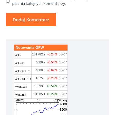
pisania kolejnych komentarzy.
Notowania GPW
151782.9
-0.24%
08-07
WIG
4000.2
-0.54%
08-07
WIG20
4000.0
-0.62%
08-07
WIG20 Fut
1075.8
-0.25%
08-07
WIG20USD
10593.3
+0.54%
08-07
mWIG40
31505.1
+0.29%
08-07
sWIG80