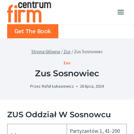
Przejdź
do
treści
Get The Book
Strona Główna
/
Zus
/
Zus Sosnowiec
Zus
Zus Sosnowiec
Przez
Rafał Łukasiewicz
26 lipca, 2024
ZUS Oddział W Sosnowcu
Partyzantów 1, 41-200