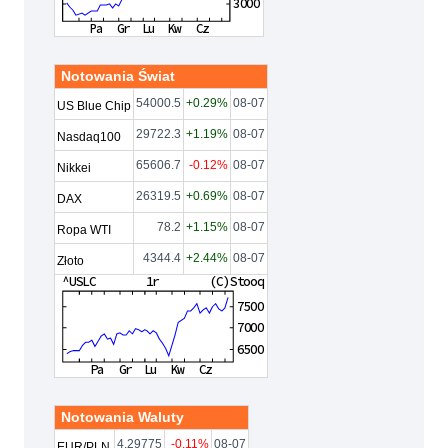
Notowania Świat
54000.5
+0.29%
08-07
US Blue Chip
29722.3
+1.19%
08-07
Nasdaq100
65606.7
-0.12%
08-07
Nikkei
26319.5
+0.69%
08-07
DAX
78.2
+1.15%
08-07
Ropa WTI
4344.4
+2.44%
08-07
Złoto
Notowania Waluty
4.29775
-0.11%
08-07
EUR/PLN