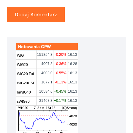
Notowania GPW
151854.3
-0.20%
16:13
WIG
4007.8
-0.36%
16:28
WIG20
4003.0
-0.55%
16:13
WIG20 Fut
1077.1
-0.13%
16:13
WIG20USD
10584.6
+0.45%
16:13
mWIG40
31467.3
+0.17%
16:13
sWIG80