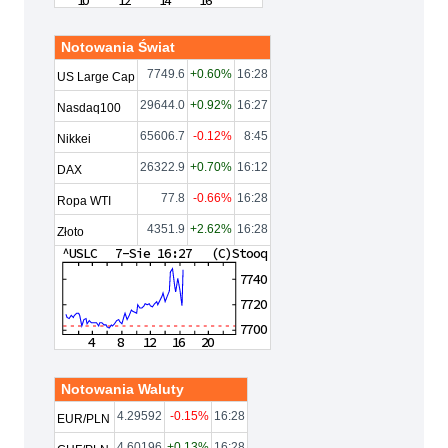
Notowania Świat
7749.6
+0.60%
16:28
US Large Cap
29644.0
+0.92%
16:27
Nasdaq100
65606.7
-0.12%
8:45
Nikkei
26322.9
+0.70%
16:12
DAX
77.8
-0.66%
16:28
Ropa WTI
4351.9
+2.62%
16:28
Złoto
Notowania Waluty
4.29592
-0.15%
16:28
EUR/PLN
4.60196
+0.13%
16:28