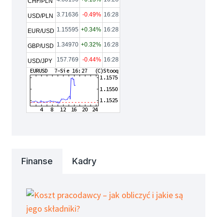
CHF/PLN
3.71636
-0.49%
16:28
USD/PLN
1.15595
+0.34%
16:28
EUR/USD
1.34970
+0.32%
16:28
GBP/USD
157.769
-0.44%
16:28
USD/JPY
Finanse
Kadry