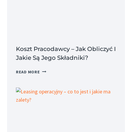
Koszt Pracodawcy – Jak Obliczyć I
Jakie Są Jego Składniki?
KOSZT
READ MORE
PRACODAWCY
–
JAK
OBLICZYĆ
I
JAKIE
SĄ
JEGO
SKŁADNIKI?