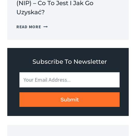
(NIP) – Co To Jest I Jak Go
Uzyskać?
NUMER
READ MORE
IDENTYFIKACJI
PODATKOWEJ
(NIP)
–
CO
Subscribe To Newsletter
TO
JEST
I
JAK
GO
Submit
UZYSKAĆ?