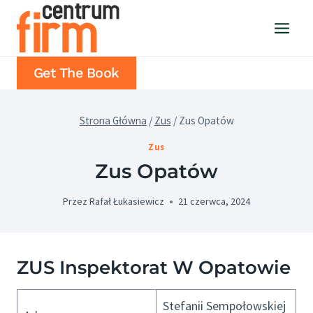
Przejdź
do
treści
Get The Book
Strona Główna
/
Zus
/
Zus Opatów
Zus
Zus Opatów
Przez
Rafał Łukasiewicz
21 czerwca, 2024
ZUS Inspektorat W Opatowie
Stefanii Sempołowskiej