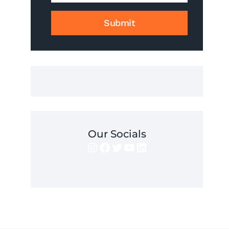
JAK
GO
Submit
UZYSKAĆ?
Our Socials
Instagram
Facebook
Twitter
YouTube
LinkedIn