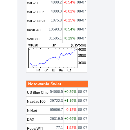
4000.2
-0.54%
08-07
WIG20
4000.0
-0.62%
08-07
WIG20 Fut
1075.8
-0.25%
08-07
WIG20USD
10593.3
+0.54%
08-07
mWIG40
31505.1
+0.29%
08-07
sWIG80
Notowania Świat
54000.5
+0.29%
08-07
US Blue Chip
29722.3
+1.19%
08-07
Nasdaq100
65606.7
-0.12%
08-07
Nikkei
26319.5
+0.69%
08-07
DAX
77.1
-1.52%
08-07
Ropa WTI