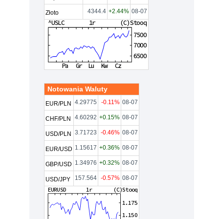
4344.4
+2.44%
08-07
Złoto
Notowania Waluty
4.29775
-0.11%
08-07
EUR/PLN
4.60292
+0.15%
08-07
CHF/PLN
3.71723
-0.46%
08-07
USD/PLN
1.15617
+0.36%
08-07
EUR/USD
1.34976
+0.32%
08-07
GBP/USD
157.564
-0.57%
08-07
USD/JPY