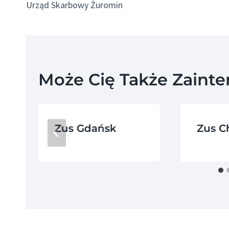
Urząd Skarbowy Żuromin
Wpisu
Może Cię Także Zaint
Zus Gdańsk
Zus C