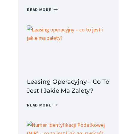
KOSZT
READ MORE
PRACODAWCY
–
JAK
OBLICZYĆ
I
JAKIE
SĄ
JEGO
SKŁADNIKI?
Leasing Operacyjny – Co To
Jest I Jakie Ma Zalety?
LEASING
READ MORE
OPERACYJNY
–
CO
TO