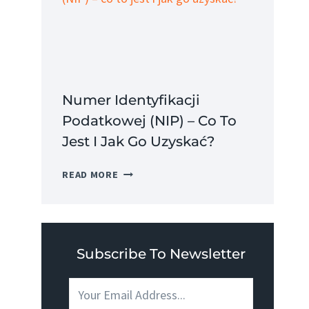
JEST
I
JAKIE
MA
ZALETY?
Numer Identyfikacji
Podatkowej (NIP) – Co To
Jest I Jak Go Uzyskać?
NUMER
READ MORE
IDENTYFIKACJI
PODATKOWEJ
(NIP)
–
CO
Subscribe To Newsletter
TO
JEST
I