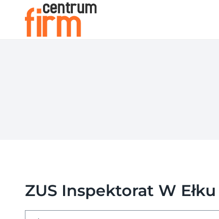
Przejdź
do
treści
ZUS Inspektorat W Ełku