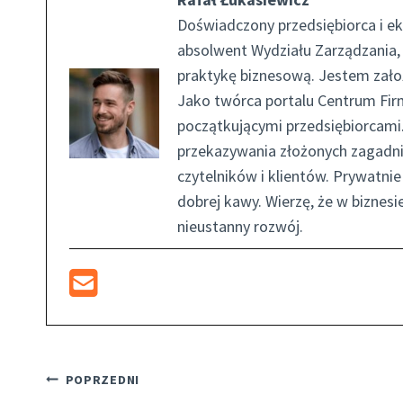
Doświadczony przedsiębiorca i ek
absolwent Wydziału Zarządzania,
praktykę biznesową. Jestem założ
Jako twórca portalu Centrum Firm
początkującymi przedsiębiorcami.
przekazywania złożonych zagadni
czytelników i klientów. Prywatn
dobrej kawy. Wierzę, że w biznesi
nieustanny rozwój.
Nawigacja
POPRZEDNI