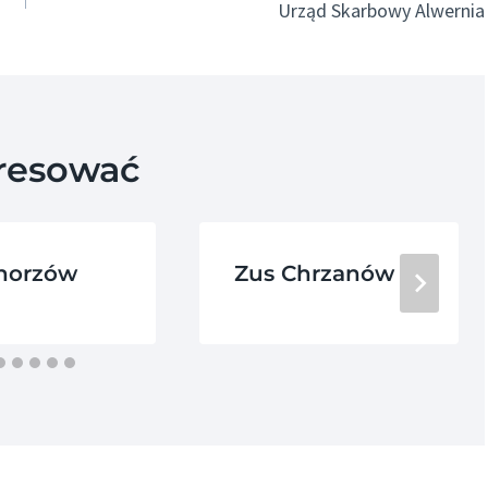
Urząd Skarbowy Alwernia
eresować
horzów
Zus Chrzanów