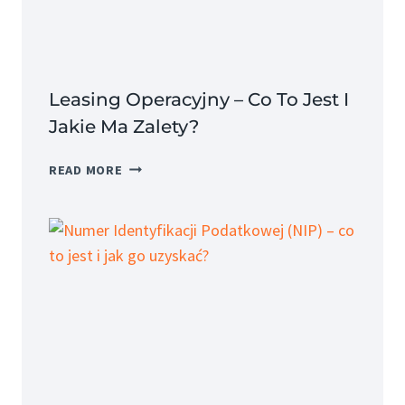
JEGO
SKŁADNIKI?
Leasing Operacyjny – Co To Jest I
Jakie Ma Zalety?
LEASING
READ MORE
OPERACYJNY
–
CO
TO
JEST
I
JAKIE
MA
ZALETY?