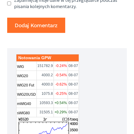
Zapamiętaj moje dane w tej przeglądarce podczas
pisania kolejnych komentarzy.
Notowania GPW
151782.9
-0.24%
08-07
WIG
4000.2
-0.54%
08-07
WIG20
4000.0
-0.62%
08-07
WIG20 Fut
1075.8
-0.25%
08-07
WIG20USD
10593.3
+0.54%
08-07
mWIG40
31505.1
+0.29%
08-07
sWIG80