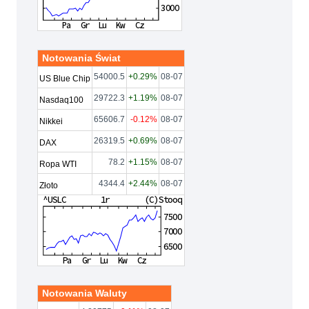
Notowania Świat
54000.5
+0.29%
08-07
US Blue Chip
29722.3
+1.19%
08-07
Nasdaq100
65606.7
-0.12%
08-07
Nikkei
26319.5
+0.69%
08-07
DAX
78.2
+1.15%
08-07
Ropa WTI
4344.4
+2.44%
08-07
Złoto
Notowania Waluty