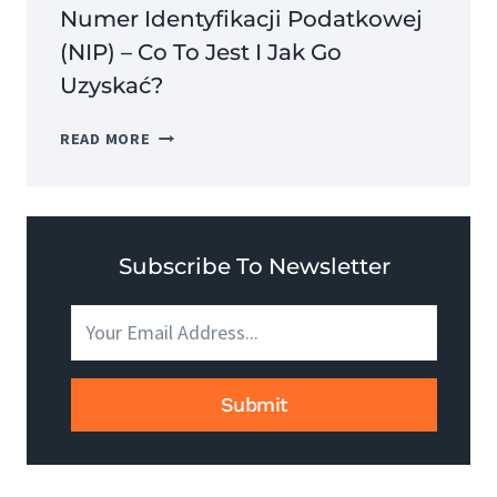
Numer Identyfikacji Podatkowej
(NIP) – Co To Jest I Jak Go
Uzyskać?
NUMER
READ MORE
IDENTYFIKACJI
PODATKOWEJ
(NIP)
–
CO
Subscribe To Newsletter
TO
JEST
I
JAK
GO
Submit
UZYSKAĆ?