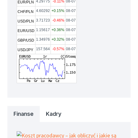
4.29775
-0.11%
08-07
EUR/PLN
4.60292
+0.15%
08-07
CHF/PLN
3.71723
-0.46%
08-07
USD/PLN
1.15617
+0.36%
08-07
EUR/USD
1.34976
+0.32%
08-07
GBP/USD
157.564
-0.57%
08-07
USD/JPY
Finanse
Kadry