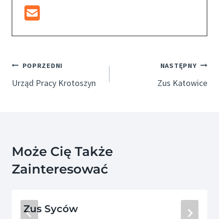
Nawigacja
POPRZEDNI
NASTĘPNY
Wpisu
Urząd Pracy Krotoszyn
Zus Katowice
Może Cię Także
Zainteresować
Zus Syców