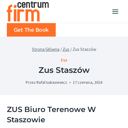
Przejdź
do
treści
Get The Book
Strona Główna
/
Zus
/
Zus Staszów
Zus
Zus Staszów
Przez
Rafał Łukasiewicz
17 czerwca, 2024
ZUS Biuro Terenowe W
Staszowie