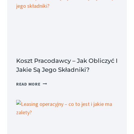
Koszt Pracodawcy – Jak Obliczyć I
Jakie Są Jego Składniki?
KOSZT
READ MORE
PRACODAWCY
–
JAK
OBLICZYĆ
I
JAKIE
SĄ