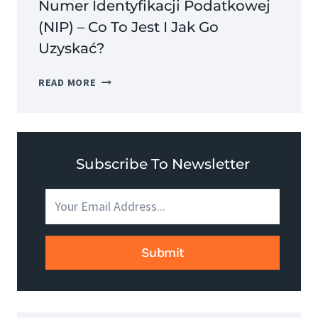
Numer Identyfikacji Podatkowej
(NIP) – Co To Jest I Jak Go
Uzyskać?
NUMER
READ MORE
IDENTYFIKACJI
PODATKOWEJ
(NIP)
–
CO
Subscribe To Newsletter
TO
JEST
I
JAK
GO
Submit
UZYSKAĆ?