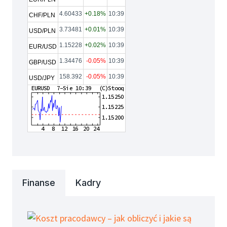
4.60433
+0.18%
10:39
CHF/PLN
3.73481
+0.01%
10:39
USD/PLN
1.15228
+0.02%
10:39
EUR/USD
1.34476
-0.05%
10:39
GBP/USD
158.392
-0.05%
10:39
USD/JPY
Finanse
Kadry