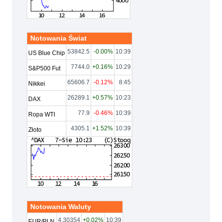
Notowania Świat
53842.5
-0.00%
10:39
US Blue Chip
7744.0
+0.16%
10:29
S&P500 Fut
65606.7
-0.12%
8:45
Nikkei
26289.1
+0.57%
10:23
DAX
77.9
-0.46%
10:39
Ropa WTI
4305.1
+1.52%
10:39
Złoto
Notowania Waluty
4.30354
+0.02%
10:39
EUR/PLN