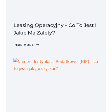
JEGO
SKŁADNIKI?
Leasing Operacyjny – Co To Jest I
Jakie Ma Zalety?
LEASING
READ MORE
OPERACYJNY
–
CO
TO
JEST
I
JAKIE
MA
ZALETY?