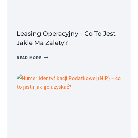
JEGO
SKŁADNIKI?
Leasing Operacyjny – Co To Jest I
Jakie Ma Zalety?
LEASING
READ MORE
OPERACYJNY
–
CO
TO
JEST
I
JAKIE
MA
ZALETY?