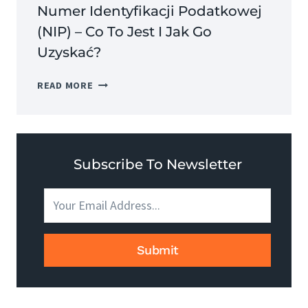
Numer Identyfikacji Podatkowej
(NIP) – Co To Jest I Jak Go
Uzyskać?
NUMER
READ MORE
IDENTYFIKACJI
PODATKOWEJ
(NIP)
–
CO
Subscribe To Newsletter
TO
JEST
I
JAK
GO
Submit
UZYSKAĆ?