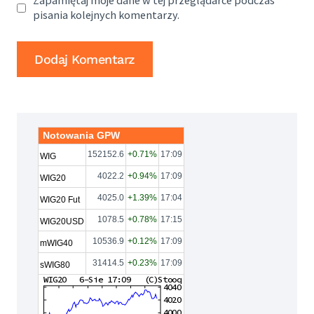
Zapamiętaj moje dane w tej przeglądarce podczas
pisania kolejnych komentarzy.
Notowania GPW
152152.6
+0.71%
17:09
WIG
4022.2
+0.94%
17:09
WIG20
4025.0
+1.39%
17:04
WIG20 Fut
1078.5
+0.78%
17:15
WIG20USD
10536.9
+0.12%
17:09
mWIG40
31414.5
+0.23%
17:09
sWIG80