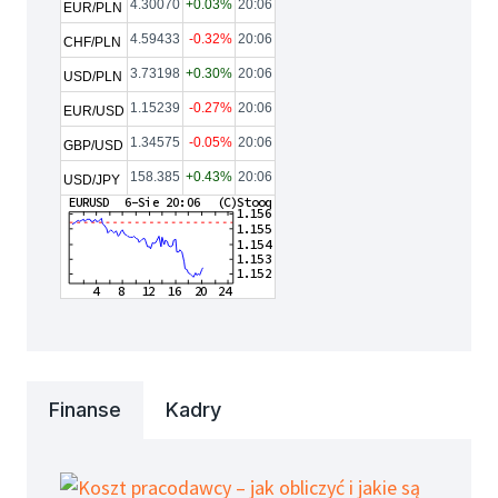
4.30070
+0.03%
20:06
EUR/PLN
4.59433
-0.32%
20:06
CHF/PLN
3.73198
+0.30%
20:06
USD/PLN
1.15239
-0.27%
20:06
EUR/USD
1.34575
-0.05%
20:06
GBP/USD
158.385
+0.43%
20:06
USD/JPY
Finanse
Kadry