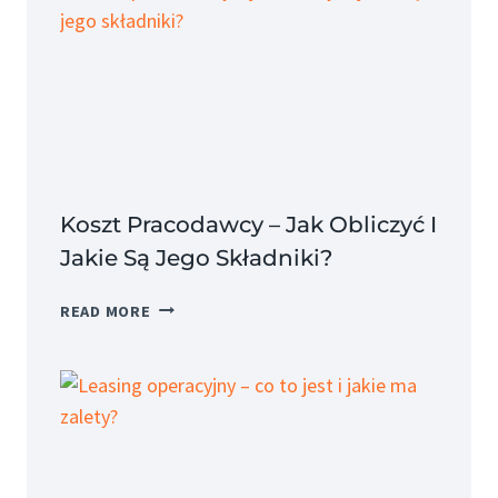
Koszt Pracodawcy – Jak Obliczyć I
Jakie Są Jego Składniki?
KOSZT
READ MORE
PRACODAWCY
–
JAK
OBLICZYĆ
I
JAKIE
SĄ