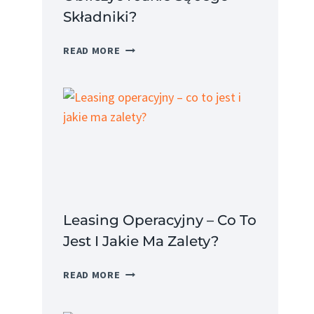
Składniki?
KOSZT
READ MORE
PRACODAWCY
–
JAK
OBLICZYĆ
I
JAKIE
SĄ
JEGO
SKŁADNIKI?
Leasing Operacyjny – Co To
Jest I Jakie Ma Zalety?
LEASING
READ MORE
OPERACYJNY
–