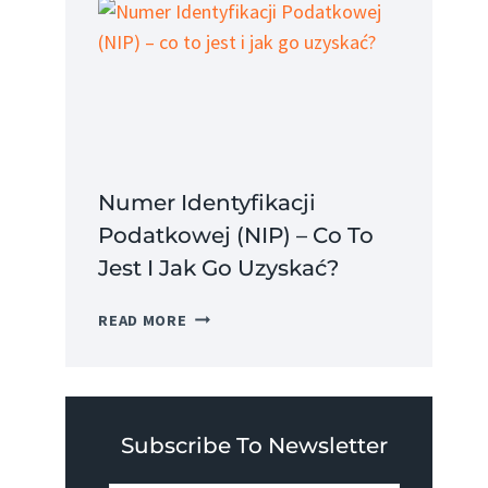
CO
TO
JEST
I
JAKIE
MA
ZALETY?
Numer Identyfikacji
Podatkowej (NIP) – Co To
Jest I Jak Go Uzyskać?
NUMER
READ MORE
IDENTYFIKACJI
PODATKOWEJ
(NIP)
–
CO
Subscribe To Newsletter
TO