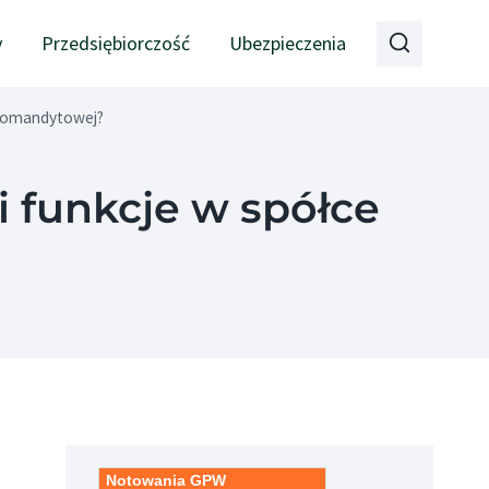
y
Przedsiębiorczość
Ubezpieczenia
e komandytowej?
i funkcje w spółce
Notowania GPW