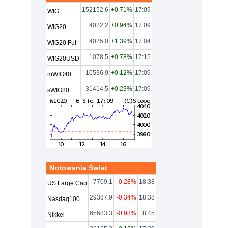
152152.6
+0.71%
17:09
WIG
4022.2
+0.94%
17:09
WIG20
4025.0
+1.39%
17:04
WIG20 Fut
1078.5
+0.78%
17:15
WIG20USD
10536.9
+0.12%
17:09
mWIG40
31414.5
+0.23%
17:09
sWIG80
Notowania Świat
7709.1
-0.28%
18:38
US Large Cap
29387.9
-0.34%
18:38
Nasdaq100
65683.3
-0.93%
8:45
Nikkei