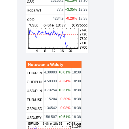
26165.2
+0.15%
17:30
DAX
77.7
+3.35%
18:38
Ropa WTI
4234.9
-0.28%
18:38
Złoto
Notowania Waluty
4.30003
+0.01%
18:38
EUR/PLN
4.59333
-0.34%
18:38
CHF/PLN
3.73254
+0.31%
18:38
USD/PLN
1.15204
-0.30%
18:38
EUR/USD
1.34542
-0.08%
18:38
GBP/USD
158.507
+0.51%
18:38
USD/JPY