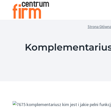
Przejdź
do
treści
Strona Główn
Komplementariusz 