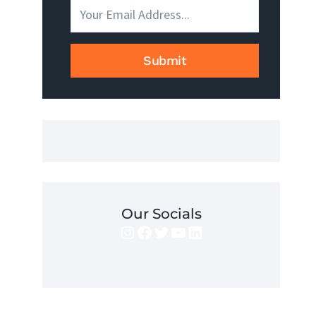
JEST
I
JAK
GO
Submit
UZYSKAĆ?
Our Socials
Instagram
Facebook
Twitter
YouTube
LinkedIn