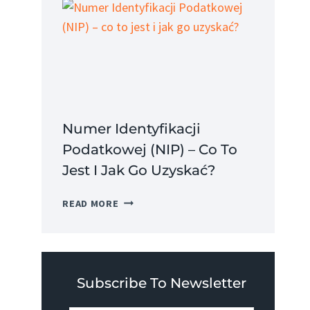
CO
TO
JEST
I
JAKIE
MA
ZALETY?
Numer Identyfikacji
Podatkowej (NIP) – Co To
Jest I Jak Go Uzyskać?
NUMER
READ MORE
IDENTYFIKACJI
PODATKOWEJ
(NIP)
–
CO
Subscribe To Newsletter
TO