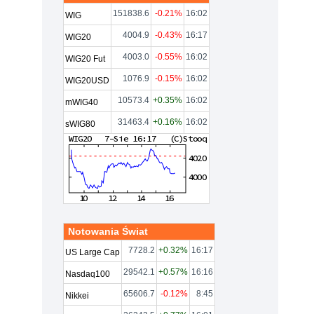
151838.6
-0.21%
16:02
WIG
4004.9
-0.43%
16:17
WIG20
4003.0
-0.55%
16:02
WIG20 Fut
1076.9
-0.15%
16:02
WIG20USD
10573.4
+0.35%
16:02
mWIG40
31463.4
+0.16%
16:02
sWIG80
Notowania Świat
7728.2
+0.32%
16:17
US Large Cap
29542.1
+0.57%
16:16
Nasdaq100
65606.7
-0.12%
8:45
Nikkei