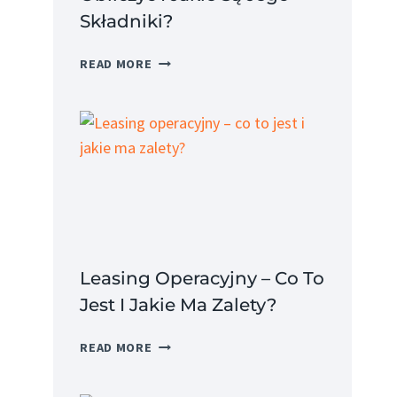
Składniki?
KOSZT
READ MORE
PRACODAWCY
–
JAK
OBLICZYĆ
I
JAKIE
SĄ
JEGO
SKŁADNIKI?
Leasing Operacyjny – Co To
Jest I Jakie Ma Zalety?
LEASING
READ MORE
OPERACYJNY
–