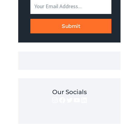
JEST
I
JAK
GO
Submit
UZYSKAĆ?
Our Socials
Instagram
Facebook
Twitter
YouTube
LinkedIn