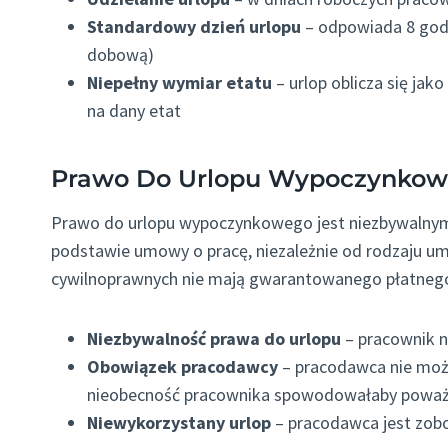
Standardowy dzień urlopu
– odpowiada 8 god
dobową)
Niepełny wymiar etatu
– urlop oblicza się jako
na dany etat
Prawo Do Urlopu Wypoczynko
Prawo do urlopu wypoczynkowego jest niezbywalnym
podstawie umowy o pracę, niezależnie od rodzaju u
cywilnoprawnych nie mają gwarantowanego płatnego
Niezbywalność prawa do urlopu
– pracownik n
Obowiązek pracodawcy
– pracodawca nie może
nieobecność pracownika spowodowałaby poważn
Niewykorzystany urlop
– pracodawca jest zob