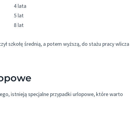
4 lata
5 lat
8 lat
czył szkołę średnią, a potem wyższą, do stażu pracy wlicza
lopowe
, istnieją specjalne przypadki urlopowe, które warto