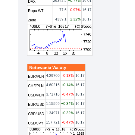
26342.5
+0.77%
16:01
DAX
77.5
-0.97%
16:17
Ropa WTI
4339.1
+2.32%
16:17
Złoto
Notowania Waluty
4.29700
-0.13%
16:17
EUR/PLN
4.60215
+0.14%
16:17
CHF/PLN
3.71716
-0.47%
16:17
USD/PLN
1.15599
+0.34%
16:17
EUR/USD
1.34971
+0.32%
16:17
GBP/USD
157.721
-0.47%
16:17
USD/JPY