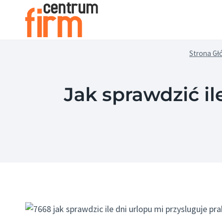
Przejdź
do
treści
Strona G
Jak sprawdzić il