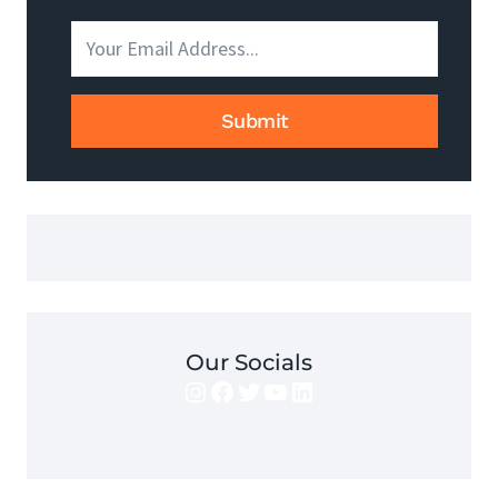
TO
JEST
I
JAK
GO
Submit
UZYSKAĆ?
Our Socials
Instagram
Facebook
Twitter
YouTube
LinkedIn