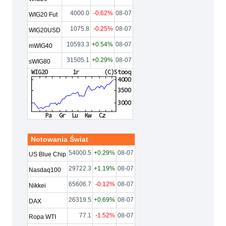
4000.0
-0.62%
08-07
WIG20 Fut
1075.8
-0.25%
08-07
WIG20USD
10593.3
+0.54%
08-07
mWIG40
31505.1
+0.29%
08-07
sWIG80
Notowania Świat
54000.5
+0.29%
08-07
US Blue Chip
29722.3
+1.19%
08-07
Nasdaq100
65606.7
-0.12%
08-07
Nikkei
26319.5
+0.69%
08-07
DAX
77.1
-1.52%
08-07
Ropa WTI