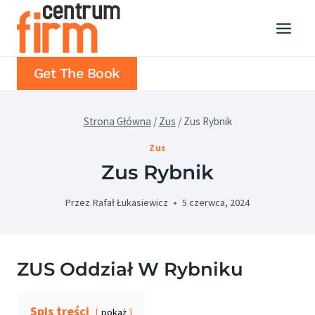
Przejdź
do
treści
Get The Book
Strona Główna
/
Zus
/
Zus Rybnik
Zus
Zus Rybnik
Przez
Rafał Łukasiewicz
5 czerwca, 2024
ZUS Oddział W Rybniku
Spis treści
pokaż