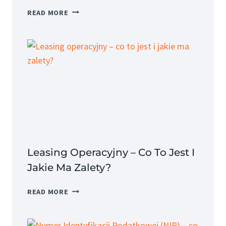
KOSZT
READ MORE
PRACODAWCY
–
JAK
OBLICZYĆ
I
JAKIE
SĄ
JEGO
SKŁADNIKI?
Leasing Operacyjny – Co To Jest I
Jakie Ma Zalety?
LEASING
READ MORE
OPERACYJNY
–
CO