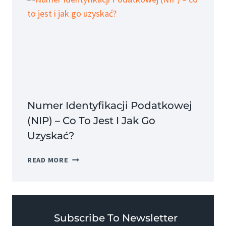
TO
JEST
I
JAKIE
MA
ZALETY?
Numer Identyfikacji Podatkowej
(NIP) – Co To Jest I Jak Go
Uzyskać?
NUMER
READ MORE
IDENTYFIKACJI
PODATKOWEJ
(NIP)
–
CO
Subscribe To Newsletter