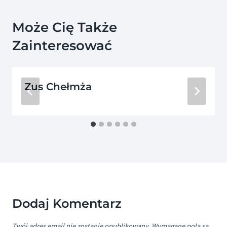
Może Cię Także
Zainteresować
Zus Chełmża
Dodaj Komentarz
Twój adres email nie zostanie opublikowany.
Wymagane pola są