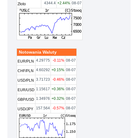
4344.4
+2.44%
08-07
Złoto
Notowania Waluty
4.29775
-0.11%
08-07
EUR/PLN
4.60292
+0.15%
08-07
CHF/PLN
3.71723
-0.46%
08-07
USD/PLN
1.15617
+0.36%
08-07
EUR/USD
1.34976
+0.32%
08-07
GBP/USD
157.564
-0.57%
08-07
USD/JPY