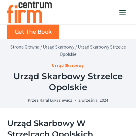
Przejdź
do
treści
Get The Book
Strona Główna
/
Urząd Skarbowy
/
Urząd Skarbowy Strzelce
Opolskie
Urząd Skarbowy
Urząd Skarbowy Strzelce
Opolskie
Przez
Rafał Łukasiewicz
2 września, 2024
Urząd Skarbowy W
Strzelcach Opolskich