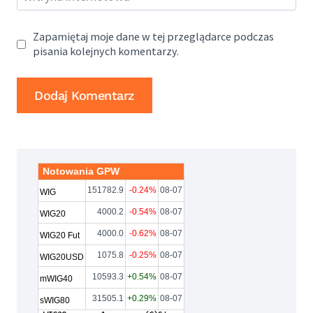
Zapamiętaj moje dane w tej przeglądarce podczas
pisania kolejnych komentarzy.
Notowania GPW
151782.9
-0.24%
08-07
WIG
4000.2
-0.54%
08-07
WIG20
4000.0
-0.62%
08-07
WIG20 Fut
1075.8
-0.25%
08-07
WIG20USD
10593.3
+0.54%
08-07
mWIG40
31505.1
+0.29%
08-07
sWIG80