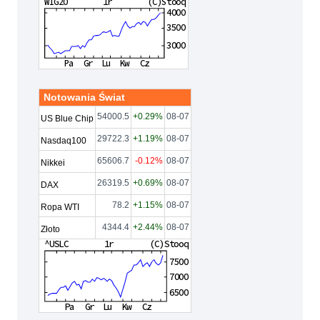
Notowania Świat
54000.5
+0.29%
08-07
US Blue Chip
29722.3
+1.19%
08-07
Nasdaq100
65606.7
-0.12%
08-07
Nikkei
26319.5
+0.69%
08-07
DAX
78.2
+1.15%
08-07
Ropa WTI
4344.4
+2.44%
08-07
Złoto