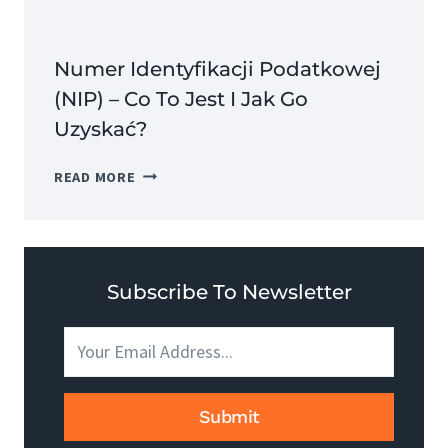
Numer Identyfikacji Podatkowej
(NIP) – Co To Jest I Jak Go
Uzyskać?
NUMER
READ MORE
IDENTYFIKACJI
PODATKOWEJ
(NIP)
–
CO
Subscribe To Newsletter
TO
JEST
I
JAK
GO
Submit
UZYSKAĆ?