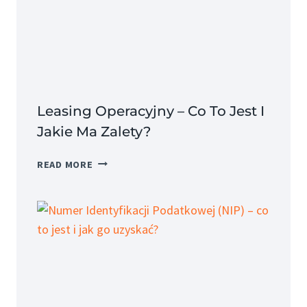
JAKIE
SĄ
JEGO
SKŁADNIKI?
Leasing Operacyjny – Co To Jest I
Jakie Ma Zalety?
LEASING
READ MORE
OPERACYJNY
–
CO
TO
JEST
I
JAKIE
MA
ZALETY?