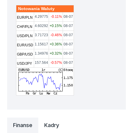
Notowania Waluty
4.29775
-0.11%
08-07
EUR/PLN
4.60292
+0.15%
08-07
CHF/PLN
3.71723
-0.46%
08-07
USD/PLN
1.15617
+0.36%
08-07
EUR/USD
1.34976
+0.32%
08-07
GBP/USD
157.564
-0.57%
08-07
USD/JPY
Finanse
Kadry