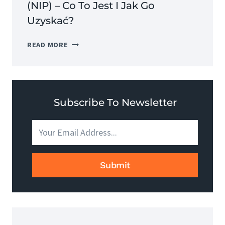
(NIP) – Co To Jest I Jak Go
Uzyskać?
NUMER
READ MORE
IDENTYFIKACJI
PODATKOWEJ
(NIP)
–
CO
Subscribe To Newsletter
TO
JEST
I
JAK
GO
Submit
UZYSKAĆ?