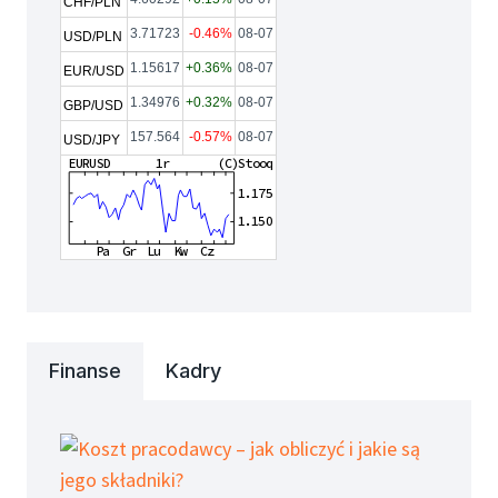
CHF/PLN
3.71723
-0.46%
08-07
USD/PLN
1.15617
+0.36%
08-07
EUR/USD
1.34976
+0.32%
08-07
GBP/USD
157.564
-0.57%
08-07
USD/JPY
Finanse
Kadry