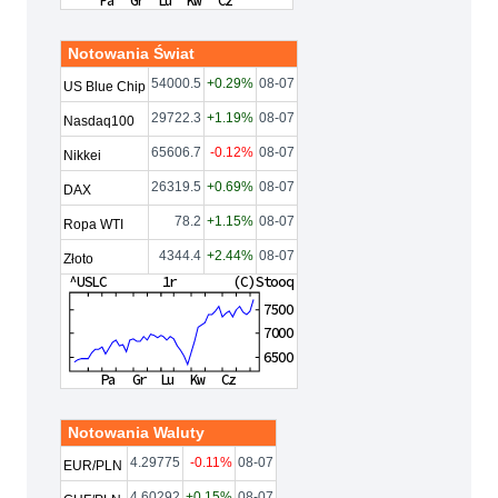
Notowania Świat
54000.5
+0.29%
08-07
US Blue Chip
29722.3
+1.19%
08-07
Nasdaq100
65606.7
-0.12%
08-07
Nikkei
26319.5
+0.69%
08-07
DAX
78.2
+1.15%
08-07
Ropa WTI
4344.4
+2.44%
08-07
Złoto
Notowania Waluty
4.29775
-0.11%
08-07
EUR/PLN
4.60292
+0.15%
08-07