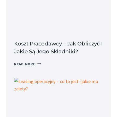
Koszt Pracodawcy – Jak Obliczyć I
Jakie Są Jego Składniki?
KOSZT
READ MORE
PRACODAWCY
–
JAK
OBLICZYĆ
I
JAKIE
SĄ
JEGO
SKŁADNIKI?