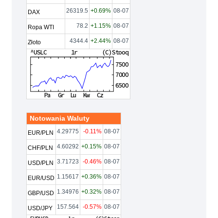
26319.5
+0.69%
08-07
DAX
78.2
+1.15%
08-07
Ropa WTI
4344.4
+2.44%
08-07
Złoto
Notowania Waluty
4.29775
-0.11%
08-07
EUR/PLN
4.60292
+0.15%
08-07
CHF/PLN
3.71723
-0.46%
08-07
USD/PLN
1.15617
+0.36%
08-07
EUR/USD
1.34976
+0.32%
08-07
GBP/USD
157.564
-0.57%
08-07
USD/JPY