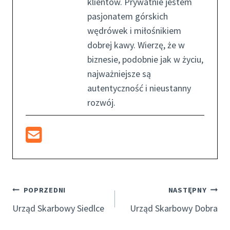
klientów. Prywatnie jestem
pasjonatem górskich
wędrówek i miłośnikiem
dobrej kawy. Wierzę, że w
biznesie, podobnie jak w życiu,
najważniejsze są
autentyczność i nieustanny
rozwój.
Nawigacja
POPRZEDNI
NASTĘPNY
Wpisu
Urząd Skarbowy Siedlce
Urząd Skarbowy Dobra