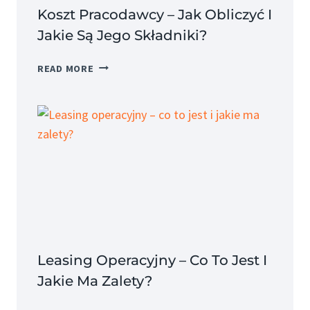
Koszt Pracodawcy – Jak Obliczyć I
Jakie Są Jego Składniki?
KOSZT
READ MORE
PRACODAWCY
–
JAK
OBLICZYĆ
I
JAKIE
SĄ
JEGO
SKŁADNIKI?
Leasing Operacyjny – Co To Jest I
Jakie Ma Zalety?