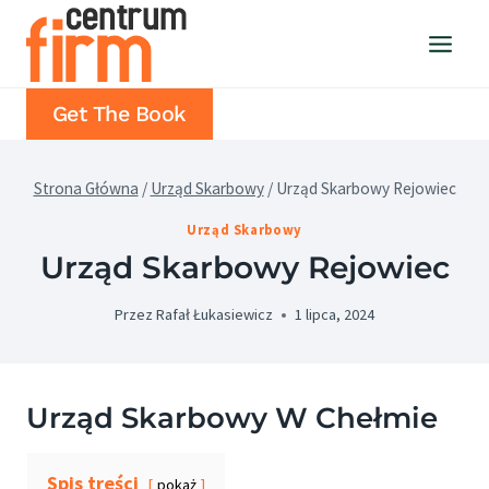
Przejdź
do
treści
Get The Book
Strona Główna
/
Urząd Skarbowy
/
Urząd Skarbowy Rejowiec
Urząd Skarbowy
Urząd Skarbowy Rejowiec
Przez
Rafał Łukasiewicz
1 lipca, 2024
Urząd Skarbowy W Chełmie
Spis treści
pokaż