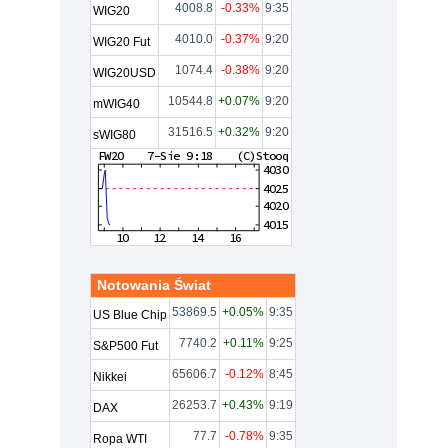
4008.8
-0.33%
9:35
WIG20
4010.0
-0.37%
9:20
WIG20 Fut
1074.4
-0.38%
9:20
WIG20USD
10544.8
+0.07%
9:20
mWIG40
31516.5
+0.32%
9:20
sWIG80
Notowania Świat
53869.5
+0.05%
9:35
US Blue Chip
7740.2
+0.11%
9:25
S&P500 Fut
65606.7
-0.12%
8:45
Nikkei
26253.7
+0.43%
9:19
DAX
77.7
-0.78%
9:35
Ropa WTI