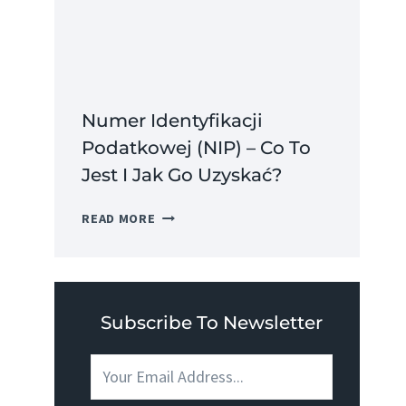
JEST
I
JAKIE
MA
ZALETY?
Numer Identyfikacji
Podatkowej (NIP) – Co To
Jest I Jak Go Uzyskać?
NUMER
READ MORE
IDENTYFIKACJI
PODATKOWEJ
(NIP)
–
CO
Subscribe To Newsletter
TO
JEST
I
JAK