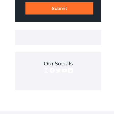
GO
Submit
UZYSKAĆ?
Our Socials
Instagram
Facebook
Twitter
YouTube
LinkedIn