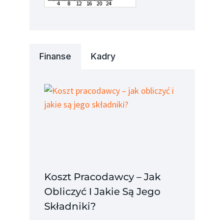
Finanse
Kadry
Urząd Skarbowy
Urząd Skar
Gostynin
Legnica
Koszt Pracodawcy – Jak
Obliczyć I Jakie Są Jego
Składniki?