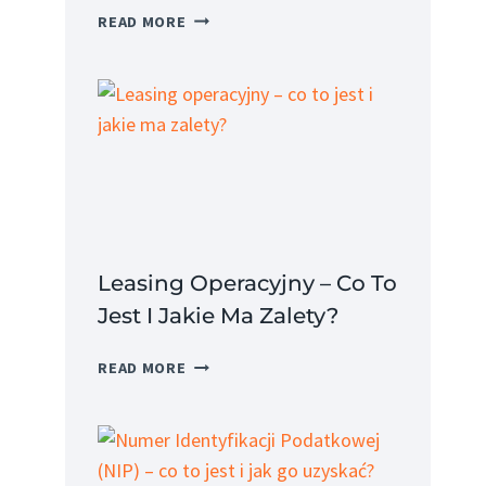
KOSZT
READ MORE
PRACODAWCY
–
JAK
OBLICZYĆ
I
JAKIE
SĄ
JEGO
SKŁADNIKI?
Leasing Operacyjny – Co To
Jest I Jakie Ma Zalety?
LEASING
READ MORE
OPERACYJNY
–
CO
TO