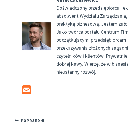
Doświadczony przedsiębiorca i ek
absolwent Wydziału Zarządzania,
praktykę biznesową. Jestem założ
Jako twórca portalu Centrum Firm
początkującymi przedsiębiorcami.
przekazywania złożonych zagadni
czytelników i klientów. Prywatn
dobrej kawy. Wierzę, że w biznesi
nieustanny rozwój.
Nawigacja
POPRZEDNI