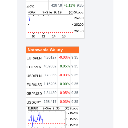
4287.8
+1.11%
9:35
Złoto
Notowania Waluty
4.30127
-0.03%
9:35
EUR/PLN
4.59802
+0.05%
9:35
CHF/PLN
3.73355
-0.03%
9:35
USD/PLN
1.15206
-0.00%
9:35
EUR/USD
1.34480
-0.05%
9:35
GBP/USD
158.417
-0.03%
9:35
USD/JPY