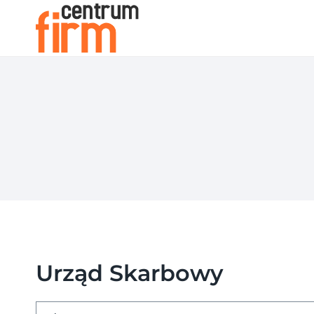
Przejdź
do
treści
Urząd Skarbowy