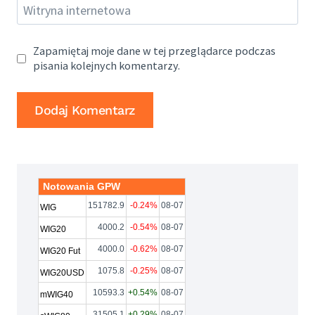
Witryna internetowa
Zapamiętaj moje dane w tej przeglądarce podczas
pisania kolejnych komentarzy.
Notowania GPW
151782.9
-0.24%
08-07
WIG
4000.2
-0.54%
08-07
WIG20
4000.0
-0.62%
08-07
WIG20 Fut
1075.8
-0.25%
08-07
WIG20USD
10593.3
+0.54%
08-07
mWIG40
31505.1
+0.29%
08-07