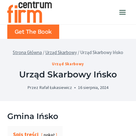
Przejdź
do
treści
Get The Book
Strona Główna
/
Urząd Skarbowy
/
Urząd Skarbowy Ińsko
Urząd Skarbowy
Urząd Skarbowy Ińsko
Przez
Rafał Łukasiewicz
16 sierpnia, 2024
Gmina Ińsko
Spis treści
pokaż