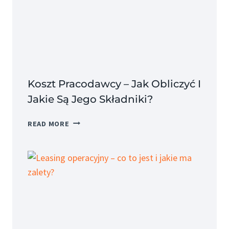
Koszt Pracodawcy – Jak Obliczyć I
Jakie Są Jego Składniki?
KOSZT
READ MORE
PRACODAWCY
–
JAK
OBLICZYĆ
I
JAKIE
SĄ
JEGO
SKŁADNIKI?