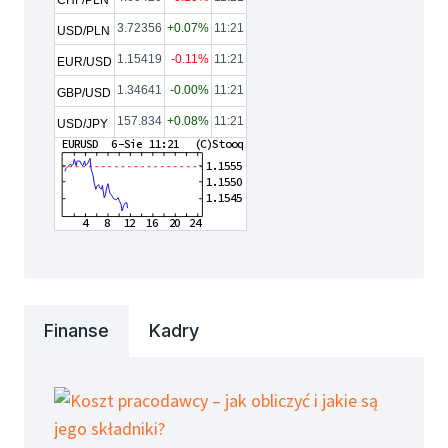
CHF/PLN
3.72356
+0.07%
11:21
USD/PLN
1.15419
-0.11%
11:21
EUR/USD
1.34641
-0.00%
11:21
GBP/USD
157.834
+0.08%
11:21
USD/JPY
Finanse
Kadry