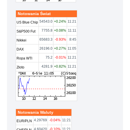
Notowania Świat
54543.0
+0.24%
11:21
US Blue Chip
7755.8
+0.08%
11:11
S&P500 Fut
65683.3
-0.93%
8:45
Nikkei
26196.0
+0.27%
11:05
DAX
75.2
-0.01%
11:21
Ropa WTI
4281.9
+0.82%
11:21
Złoto
Notowania Waluty
4.29769
-0.04%
11:21
EUR/PLN
4.60420
-0.10%
11:21