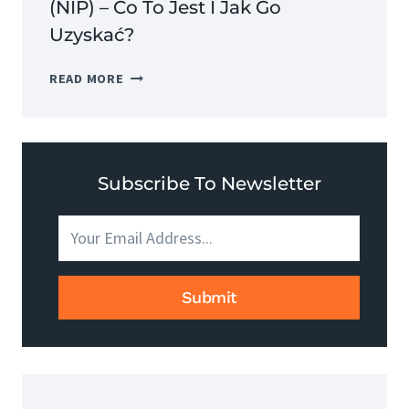
(NIP) – Co To Jest I Jak Go
Uzyskać?
NUMER
READ MORE
IDENTYFIKACJI
PODATKOWEJ
(NIP)
–
CO
Subscribe To Newsletter
TO
JEST
I
JAK
GO
Submit
UZYSKAĆ?