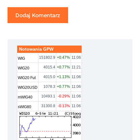
Notowania GPW
151802.9
+0.47%
11:06
WIG
4015.4
+0.77%
11:21
WIG20
4015.0
+1.13%
11:06
WIG20 Fut
1078.3
+0.77%
11:06
WIG20USD
10493.1
-0.29%
11:06
mWIG40
31300.8
-0.13%
11:06
sWIG80