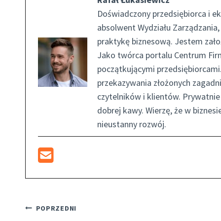
Doświadczony przedsiębiorca i ek
absolwent Wydziału Zarządzania,
praktykę biznesową. Jestem założ
Jako twórca portalu Centrum Firm
początkującymi przedsiębiorcami.
przekazywania złożonych zagadni
czytelników i klientów. Prywatn
dobrej kawy. Wierzę, że w biznesi
nieustanny rozwój.
Nawigacja
POPRZEDNI