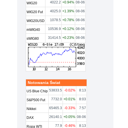
4022.2
+0.94%
08-06
WIG20
4025.0
+1.39%
08-06
WIG20 Fut
1078.5
+0.78%
08-06
WIG20USD
10536.9
+0.12%
08-06
mWIG40
31414.5
+0.23%
08-06
sWIG80
Notowania Świat
53833.5
-0.02%
8:13
US Blue Chip
7732.0
+0.01%
8:03
S&P500 Fut
65465.3
-0.33%
7:57
Nikkei
26140.1
+0.05%
08-06
DAX
77.9
-0.46%
8:13
Ropa WTI