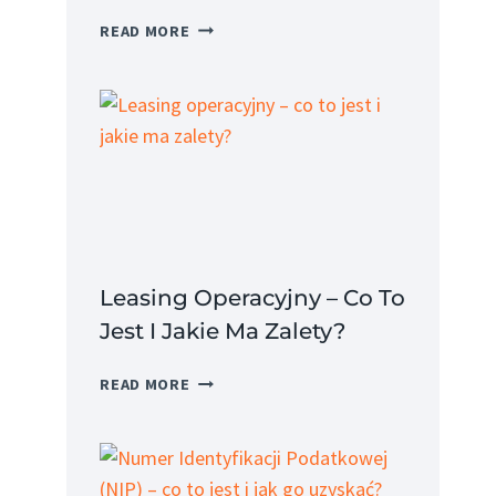
KOSZT
READ MORE
PRACODAWCY
–
JAK
OBLICZYĆ
I
JAKIE
SĄ
JEGO
SKŁADNIKI?
Leasing Operacyjny – Co To
Jest I Jakie Ma Zalety?
LEASING
READ MORE
OPERACYJNY
–
CO
TO