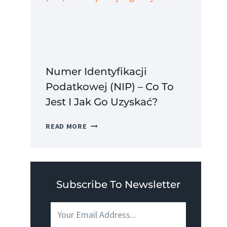
JEST
I
JAKIE
MA
ZALETY?
Numer Identyfikacji
Podatkowej (NIP) – Co To
Jest I Jak Go Uzyskać?
NUMER
READ MORE
IDENTYFIKACJI
PODATKOWEJ
(NIP)
–
CO
Subscribe To Newsletter
TO
JEST
I