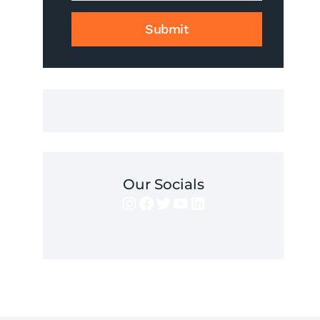
JAK
GO
Submit
UZYSKAĆ?
Our Socials
Instagram
Facebook
Twitter
YouTube
LinkedIn