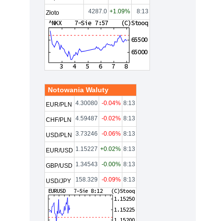
4287.0
+1.09%
8:13
Złoto
Notowania Waluty
4.30080
-0.04%
8:13
EUR/PLN
4.59487
-0.02%
8:13
CHF/PLN
3.73246
-0.06%
8:13
USD/PLN
1.15227
+0.02%
8:13
EUR/USD
1.34543
-0.00%
8:13
GBP/USD
158.329
-0.09%
8:13
USD/JPY