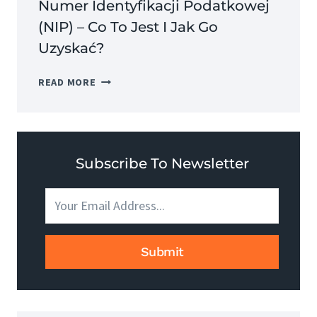
Numer Identyfikacji Podatkowej
(NIP) – Co To Jest I Jak Go
Uzyskać?
NUMER
READ MORE
IDENTYFIKACJI
PODATKOWEJ
(NIP)
–
CO
Subscribe To Newsletter
TO
JEST
I
JAK
GO
Submit
UZYSKAĆ?