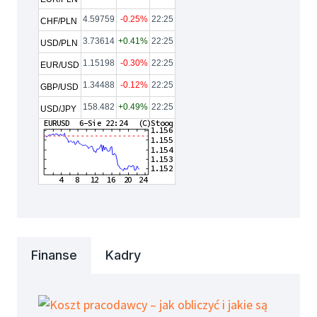
4.59759
-0.25%
22:25
CHF/PLN
3.73614
+0.41%
22:25
USD/PLN
1.15198
-0.30%
22:25
EUR/USD
1.34488
-0.12%
22:25
GBP/USD
158.482
+0.49%
22:25
USD/JPY
Finanse
Kadry