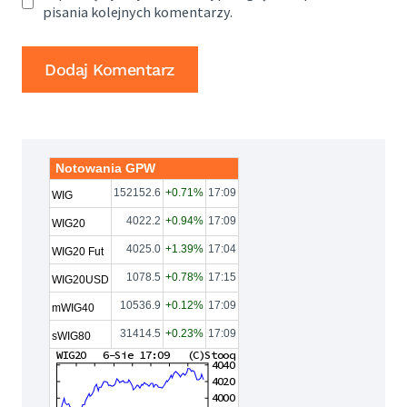
pisania kolejnych komentarzy.
Notowania GPW
152152.6
+0.71%
17:09
WIG
4022.2
+0.94%
17:09
WIG20
4025.0
+1.39%
17:04
WIG20 Fut
1078.5
+0.78%
17:15
WIG20USD
10536.9
+0.12%
17:09
mWIG40
31414.5
+0.23%
17:09
sWIG80