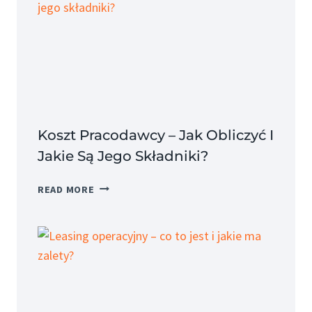
Koszt Pracodawcy – Jak Obliczyć I
Jakie Są Jego Składniki?
KOSZT
READ MORE
PRACODAWCY
–
JAK
OBLICZYĆ
I
JAKIE
SĄ