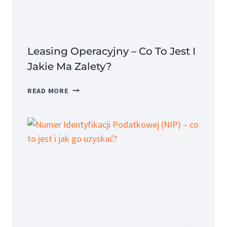
JEGO
SKŁADNIKI?
Leasing Operacyjny – Co To Jest I
Jakie Ma Zalety?
LEASING
READ MORE
OPERACYJNY
–
CO
TO
JEST
I
JAKIE
MA
ZALETY?