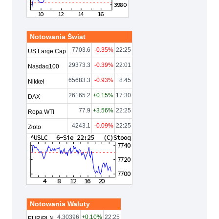
Notowania Świat
7703.6
-0.35%
22:25
US Large Cap
29373.3
-0.39%
22:01
Nasdaq100
65683.3
-0.93%
8:45
Nikkei
26165.2
+0.15%
17:30
DAX
77.9
+3.56%
22:25
Ropa WTI
4243.1
-0.09%
22:25
Złoto
Notowania Waluty
4.30396
+0.10%
22:25
EUR/PLN