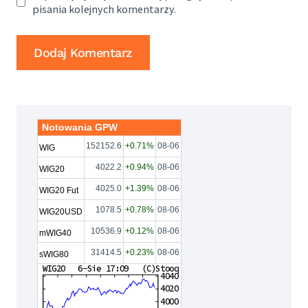
pisania kolejnych komentarzy.
Notowania GPW
152152.6
+0.71%
08-06
WIG
4022.2
+0.94%
08-06
WIG20
4025.0
+1.39%
08-06
WIG20 Fut
1078.5
+0.78%
08-06
WIG20USD
10536.9
+0.12%
08-06
mWIG40
31414.5
+0.23%
08-06
sWIG80