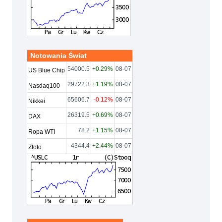
Notowania Świat
54000.5
+0.29%
08-07
US Blue Chip
29722.3
+1.19%
08-07
Nasdaq100
65606.7
-0.12%
08-07
Nikkei
26319.5
+0.69%
08-07
DAX
78.2
+1.15%
08-07
Ropa WTI
4344.4
+2.44%
08-07
Złoto