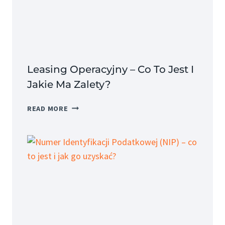
SĄ
JEGO
SKŁADNIKI?
Leasing Operacyjny – Co To Jest I
Jakie Ma Zalety?
LEASING
READ MORE
OPERACYJNY
–
CO
TO
JEST
I
JAKIE
MA
ZALETY?