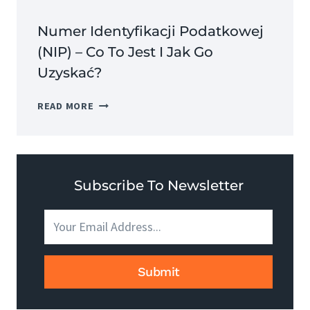
Numer Identyfikacji Podatkowej
(NIP) – Co To Jest I Jak Go
Uzyskać?
NUMER
READ MORE
IDENTYFIKACJI
PODATKOWEJ
(NIP)
–
CO
Subscribe To Newsletter
TO
JEST
I
JAK
GO
Submit
UZYSKAĆ?