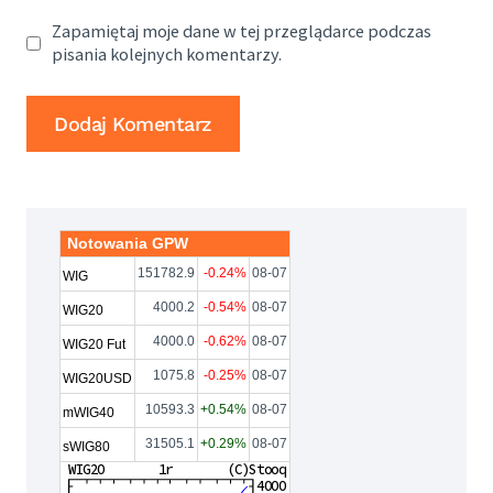
Zapamiętaj moje dane w tej przeglądarce podczas
pisania kolejnych komentarzy.
Notowania GPW
151782.9
-0.24%
08-07
WIG
4000.2
-0.54%
08-07
WIG20
4000.0
-0.62%
08-07
WIG20 Fut
1075.8
-0.25%
08-07
WIG20USD
10593.3
+0.54%
08-07
mWIG40
31505.1
+0.29%
08-07
sWIG80