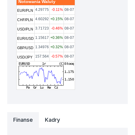
Notowania Waluty
4.29775
-0.11%
08-07
EUR/PLN
4.60292
+0.15%
08-07
CHF/PLN
3.71723
-0.46%
08-07
USD/PLN
1.15617
+0.36%
08-07
EUR/USD
1.34976
+0.32%
08-07
GBP/USD
157.564
-0.57%
08-07
USD/JPY
Finanse
Kadry