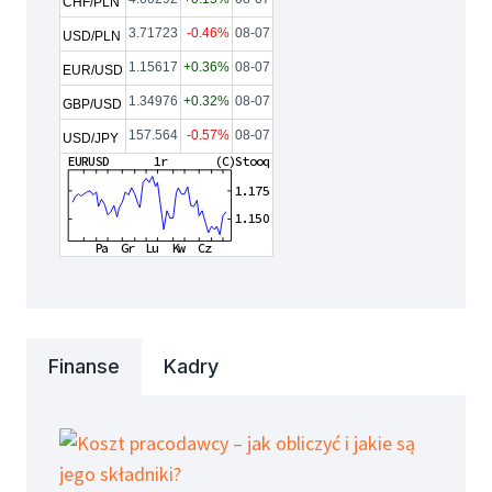
CHF/PLN
3.71723
-0.46%
08-07
USD/PLN
1.15617
+0.36%
08-07
EUR/USD
1.34976
+0.32%
08-07
GBP/USD
157.564
-0.57%
08-07
USD/JPY
Finanse
Kadry