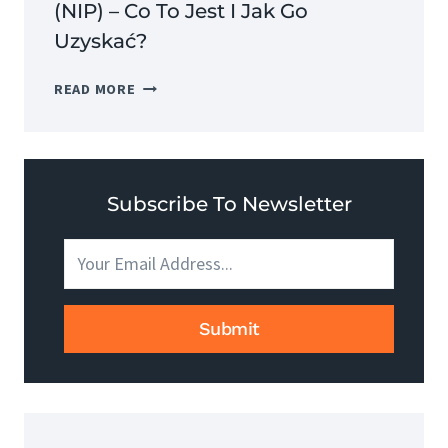
(NIP) – Co To Jest I Jak Go
Uzyskać?
NUMER
READ MORE
IDENTYFIKACJI
PODATKOWEJ
(NIP)
–
CO
Subscribe To Newsletter
TO
JEST
I
JAK
GO
Submit
UZYSKAĆ?