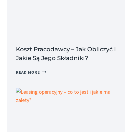
Koszt Pracodawcy – Jak Obliczyć I
Jakie Są Jego Składniki?
KOSZT
READ MORE
PRACODAWCY
–
JAK
OBLICZYĆ
I
JAKIE
SĄ
JEGO
SKŁADNIKI?