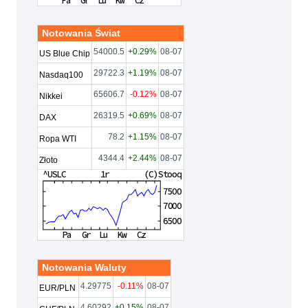
Notowania Świat
54000.5
+0.29%
08-07
US Blue Chip
29722.3
+1.19%
08-07
Nasdaq100
65606.7
-0.12%
08-07
Nikkei
26319.5
+0.69%
08-07
DAX
78.2
+1.15%
08-07
Ropa WTI
4344.4
+2.44%
08-07
Złoto
Notowania Waluty
4.29775
-0.11%
08-07
EUR/PLN
4.60292
+0.15%
08-07