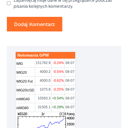
Zapamiętaj moje dane w tej przeglądarce podczas
pisania kolejnych komentarzy.
Notowania GPW
151782.9
-0.24%
08-07
WIG
4000.2
-0.54%
08-07
WIG20
4000.0
-0.62%
08-07
WIG20 Fut
1075.8
-0.25%
08-07
WIG20USD
10593.3
+0.54%
08-07
mWIG40
31505.1
+0.29%
08-07
sWIG80