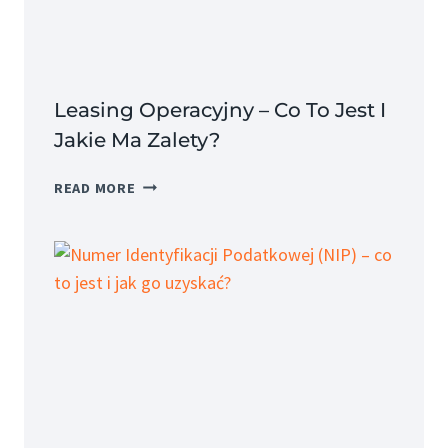
JEGO
SKŁADNIKI?
Leasing Operacyjny – Co To Jest I
Jakie Ma Zalety?
LEASING
READ MORE
OPERACYJNY
–
CO
TO
JEST
I
JAKIE
MA
ZALETY?