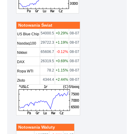
Notowania Świat
54000.5
+0.29%
08-07
US Blue Chip
29722.3
+1.19%
08-07
Nasdaq100
65606.7
-0.12%
08-07
Nikkei
26319.5
+0.69%
08-07
DAX
78.2
+1.15%
08-07
Ropa WTI
4344.4
+2.44%
08-07
Złoto
Notowania Waluty