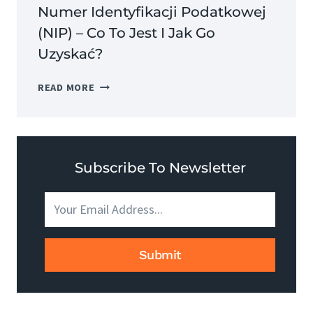
Numer Identyfikacji Podatkowej
(NIP) – Co To Jest I Jak Go
Uzyskać?
NUMER
READ MORE
IDENTYFIKACJI
PODATKOWEJ
(NIP)
–
CO
Subscribe To Newsletter
TO
JEST
I
JAK
GO
Submit
UZYSKAĆ?