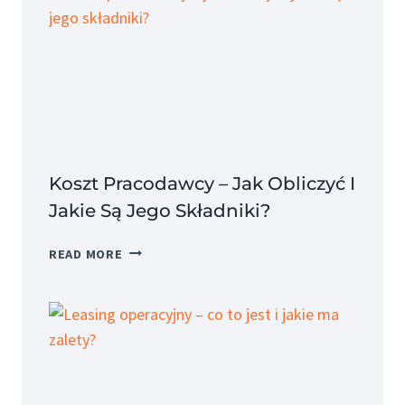
Koszt Pracodawcy – Jak Obliczyć I
Jakie Są Jego Składniki?
KOSZT
READ MORE
PRACODAWCY
–
JAK
OBLICZYĆ
I
JAKIE
SĄ