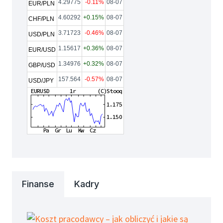
4.29775
-0.11%
08-07
EUR/PLN
4.60292
+0.15%
08-07
CHF/PLN
3.71723
-0.46%
08-07
USD/PLN
1.15617
+0.36%
08-07
EUR/USD
1.34976
+0.32%
08-07
GBP/USD
157.564
-0.57%
08-07
USD/JPY
Finanse
Kadry