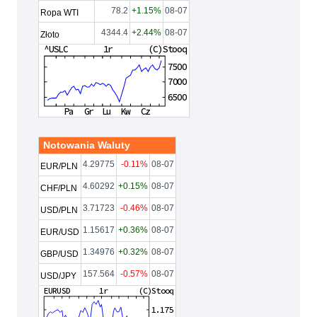
78.2
+1.15%
08-07
Ropa WTI
4344.4
+2.44%
08-07
Złoto
Notowania Waluty
4.29775
-0.11%
08-07
EUR/PLN
4.60292
+0.15%
08-07
CHF/PLN
3.71723
-0.46%
08-07
USD/PLN
1.15617
+0.36%
08-07
EUR/USD
1.34976
+0.32%
08-07
GBP/USD
157.564
-0.57%
08-07
USD/JPY