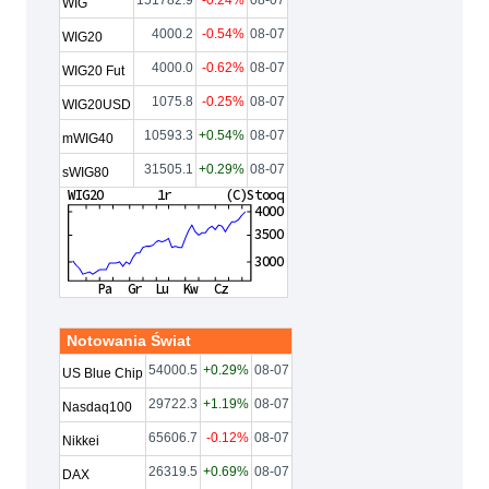
151782.9
-0.24%
08-07
WIG
4000.2
-0.54%
08-07
WIG20
4000.0
-0.62%
08-07
WIG20 Fut
1075.8
-0.25%
08-07
WIG20USD
10593.3
+0.54%
08-07
mWIG40
31505.1
+0.29%
08-07
sWIG80
Notowania Świat
54000.5
+0.29%
08-07
US Blue Chip
29722.3
+1.19%
08-07
Nasdaq100
65606.7
-0.12%
08-07
Nikkei
26319.5
+0.69%
08-07
DAX