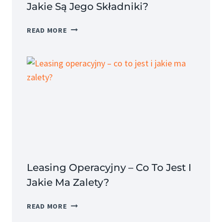
Jakie Są Jego Składniki?
KOSZT
READ MORE
PRACODAWCY
–
JAK
OBLICZYĆ
I
JAKIE
SĄ
JEGO
SKŁADNIKI?
Leasing Operacyjny – Co To Jest I
Jakie Ma Zalety?
LEASING
READ MORE
OPERACYJNY