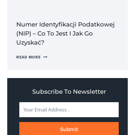
ZALETY?
Numer Identyfikacji Podatkowej
(NIP) – Co To Jest I Jak Go
Uzyskać?
NUMER
READ MORE
IDENTYFIKACJI
PODATKOWEJ
(NIP)
–
CO
Subscribe To Newsletter
TO
JEST
I
JAK
GO
Submit
UZYSKAĆ?