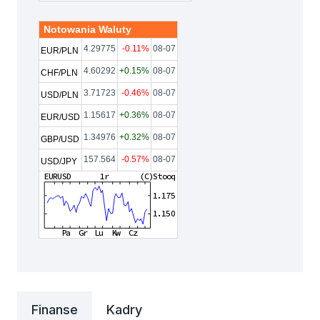
Notowania Waluty
4.29775
-0.11%
08-07
EUR/PLN
4.60292
+0.15%
08-07
CHF/PLN
3.71723
-0.46%
08-07
USD/PLN
1.15617
+0.36%
08-07
EUR/USD
1.34976
+0.32%
08-07
GBP/USD
157.564
-0.57%
08-07
USD/JPY
Finanse
Kadry