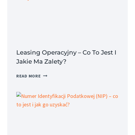
I
JAKIE
SĄ
JEGO
SKŁADNIKI?
Leasing Operacyjny – Co To Jest I
Jakie Ma Zalety?
LEASING
READ MORE
OPERACYJNY
–
CO
TO
JEST
I
JAKIE
MA