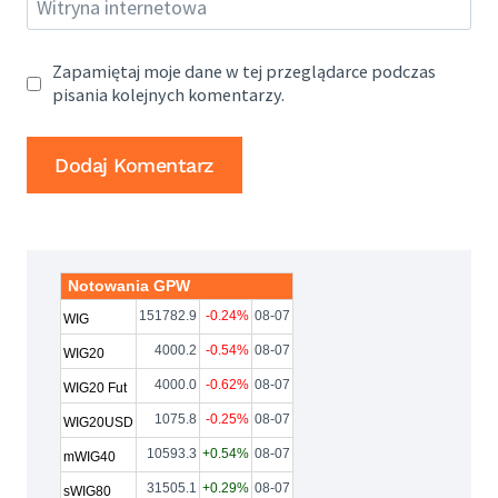
Witryna internetowa
Zapamiętaj moje dane w tej przeglądarce podczas
pisania kolejnych komentarzy.
Notowania GPW
151782.9
-0.24%
08-07
WIG
4000.2
-0.54%
08-07
WIG20
4000.0
-0.62%
08-07
WIG20 Fut
1075.8
-0.25%
08-07
WIG20USD
10593.3
+0.54%
08-07
mWIG40
31505.1
+0.29%
08-07
sWIG80