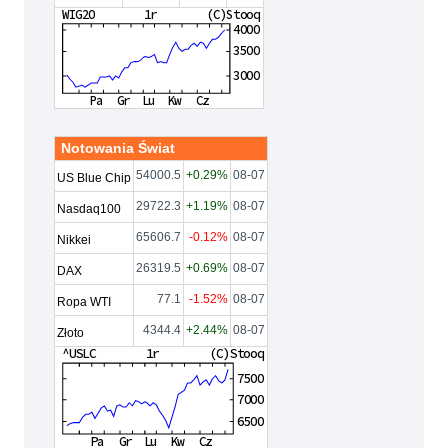
Notowania Świat
54000.5
+0.29%
08-07
US Blue Chip
29722.3
+1.19%
08-07
Nasdaq100
65606.7
-0.12%
08-07
Nikkei
26319.5
+0.69%
08-07
DAX
77.1
-1.52%
08-07
Ropa WTI
4344.4
+2.44%
08-07
Złoto