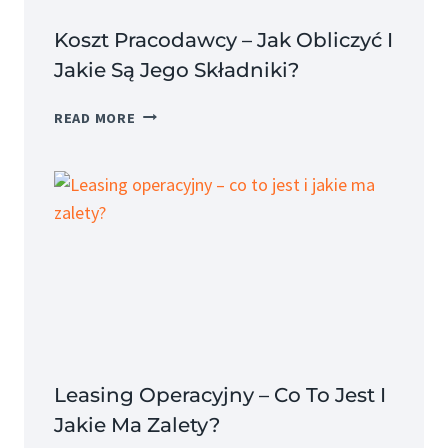
Koszt Pracodawcy – Jak Obliczyć I
Jakie Są Jego Składniki?
KOSZT
READ MORE
PRACODAWCY
–
JAK
OBLICZYĆ
I
JAKIE
SĄ
JEGO
SKŁADNIKI?
Leasing Operacyjny – Co To Jest I
Jakie Ma Zalety?