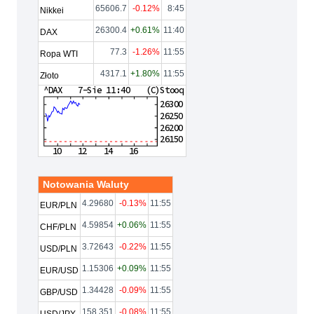
65606.7
-0.12%
8:45
Nikkei
26300.4
+0.61%
11:40
DAX
77.3
-1.26%
11:55
Ropa WTI
4317.1
+1.80%
11:55
Złoto
Notowania Waluty
4.29680
-0.13%
11:55
EUR/PLN
4.59854
+0.06%
11:55
CHF/PLN
3.72643
-0.22%
11:55
USD/PLN
1.15306
+0.09%
11:55
EUR/USD
1.34428
-0.09%
11:55
GBP/USD
158.351
-0.08%
11:55