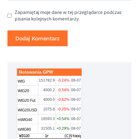
Zapamiętaj moje dane w tej przeglądarce podczas
pisania kolejnych komentarzy.
Notowania GPW
151782.9
-0.24%
08-07
WIG
4000.2
-0.54%
08-07
WIG20
4000.0
-0.62%
08-07
WIG20 Fut
1075.8
-0.25%
08-07
WIG20USD
10593.3
+0.54%
08-07
mWIG40
31505.1
+0.29%
08-07
sWIG80