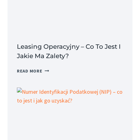
JAKIE
SĄ
JEGO
SKŁADNIKI?
Leasing Operacyjny – Co To Jest I
Jakie Ma Zalety?
LEASING
READ MORE
OPERACYJNY
–
CO
TO
JEST
I
JAKIE
MA
ZALETY?