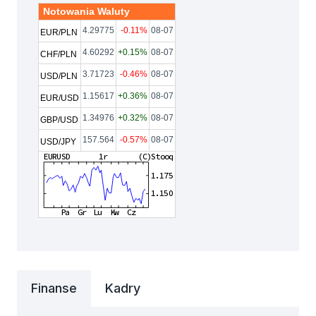
Notowania Waluty
4.29775
-0.11%
08-07
EUR/PLN
4.60292
+0.15%
08-07
CHF/PLN
3.71723
-0.46%
08-07
USD/PLN
1.15617
+0.36%
08-07
EUR/USD
1.34976
+0.32%
08-07
GBP/USD
157.564
-0.57%
08-07
USD/JPY
Finanse
Kadry