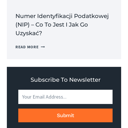
Numer Identyfikacji Podatkowej
(NIP) – Co To Jest I Jak Go
Uzyskać?
NUMER
READ MORE
IDENTYFIKACJI
PODATKOWEJ
(NIP)
–
CO
Subscribe To Newsletter
TO
JEST
I
JAK
GO
Submit
UZYSKAĆ?