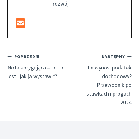
rozwój.
Nawigacja
POPRZEDNI
NASTĘPNY
Wpisu
Nota korygująca – co to
Ile wynosi podatek
jest i jak ją wystawić?
dochodowy?
Przewodnik po
stawkach i progach
2024