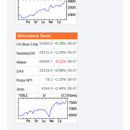
Notowania Świat
54000.5
+0.29%
08-07
US Blue Chip
29722.3
+1.19%
08-07
Nasdaq100
65606.7
-0.12%
08-07
Nikkei
26319.5
+0.69%
08-07
DAX
78.2
+1.15%
08-07
Ropa WTI
4344.4
+2.44%
08-07
Złoto