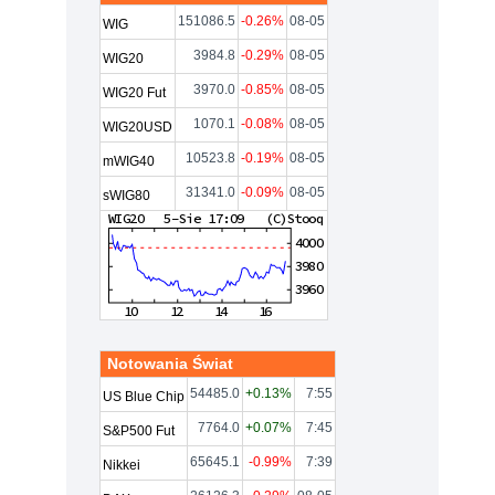
151086.5
-0.26%
08-05
WIG
3984.8
-0.29%
08-05
WIG20
3970.0
-0.85%
08-05
WIG20 Fut
1070.1
-0.08%
08-05
WIG20USD
10523.8
-0.19%
08-05
mWIG40
31341.0
-0.09%
08-05
sWIG80
Notowania Świat
54485.0
+0.13%
7:55
US Blue Chip
7764.0
+0.07%
7:45
S&P500 Fut
65645.1
-0.99%
7:39
Nikkei