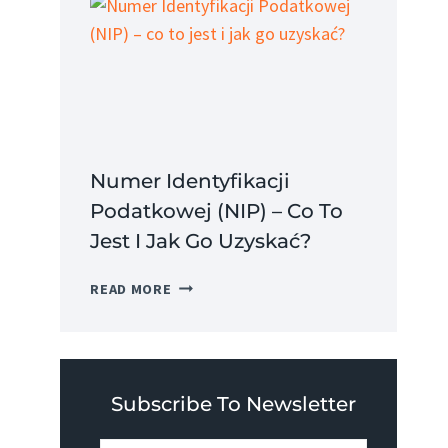
CO
TO
JEST
I
JAKIE
MA
ZALETY?
Numer Identyfikacji
Podatkowej (NIP) – Co To
Jest I Jak Go Uzyskać?
NUMER
READ MORE
IDENTYFIKACJI
PODATKOWEJ
(NIP)
–
CO
Subscribe To Newsletter
TO
JEST