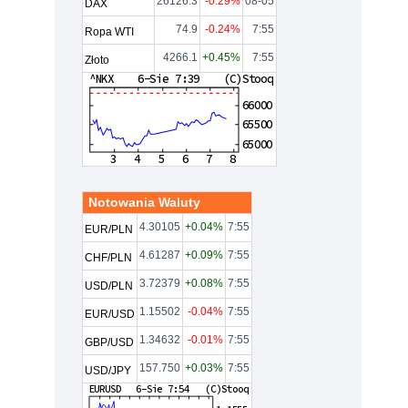
26126.3
-0.29%
08-05
DAX
74.9
-0.24%
7:55
Ropa WTI
4266.1
+0.45%
7:55
Złoto
Notowania Waluty
4.30105
+0.04%
7:55
EUR/PLN
4.61287
+0.09%
7:55
CHF/PLN
3.72379
+0.08%
7:55
USD/PLN
1.15502
-0.04%
7:55
EUR/USD
1.34632
-0.01%
7:55
GBP/USD
157.750
+0.03%
7:55
USD/JPY