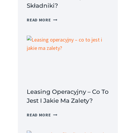
Składniki?
KOSZT
READ MORE
PRACODAWCY
–
JAK
OBLICZYĆ
I
JAKIE
SĄ
JEGO
SKŁADNIKI?
Leasing Operacyjny – Co To
Jest I Jakie Ma Zalety?
LEASING
READ MORE
OPERACYJNY
–