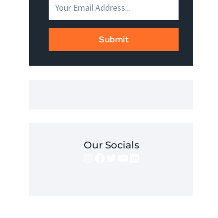
I
JAK
GO
Submit
UZYSKAĆ?
Our Socials
Instagram
Facebook
Twitter
YouTube
LinkedIn